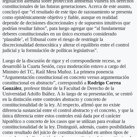
legislación alemana sobre protección ambiental vulnera los derechos
constitucionales de las futuras generaciones. Acerca de este asunto,
concluyó que “el resultado de este tipo de razonamiento se presenta
como epistémicamente objetivo y fiable, aunque en realidad
depende de decisiones discrecionales y de supuestos intuitivos que
podrían resultar falsos”, para luego agregar que “al fundamentar
deberes constitucionales en un único escenario considerado
‘plausible’, el Tribunal corre el riesgo de restringir la
discrecionalidad democrática y alterar el equilibrio entre el control
judicial y la formulación de políticas legislativas”.
Luego de la discusión de rigor y el correspondiente receso, se
desarrolló la Cuarta Sesión, cuya moderación estuvo a cargo del
Ministro del TC, Raúl Mera Muñoz. La primera ponencia
“Argumentación constitucional en concreto versus argumentación
constitucional en abstracto”, correspondió a
Rodrigo Correa
González
, profesor titular de la Facultad de Derecho de la
Universidad Adolfo Ibáñez. A lo largo de su presentación, se centró
en la distinción entre controles abstracto y concreto de
constitucionalidad de la ley. Al respecto, afirmó que no existe
diferencia sustancial entre el control abstracto y el concreto, y que la
única diferencia entre estos controles está dada por el carácter
hipotético o concreto de los casos que se utilizan para evaluar la
constitucionalidad de la ley. Distinguió, además, cuatro posibilidades
como resultado del juicio de constitucionalidad en ambos tipos de