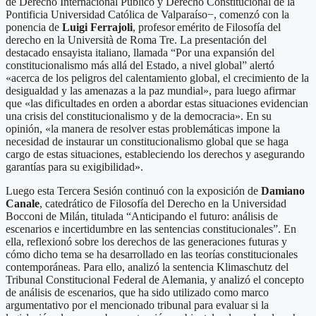
de Derecho Internacional Público y Derecho Constitucional de la
Pontificia Universidad Católica de Valparaíso−, comenzó con la
ponencia de
Luigi Ferrajoli
, profesor emérito de Filosofía del
derecho en la Università de Roma Tre. La presentación del
destacado ensayista italiano, llamada “Por una expansión del
constitucionalismo más allá del Estado, a nivel global” alertó
«acerca de los peligros del calentamiento global, el crecimiento de la
desigualdad y las amenazas a la paz mundial», para luego afirmar
que «las dificultades en orden a abordar estas situaciones evidencian
una crisis del constitucionalismo y de la democracia». En su
opinión, «la manera de resolver estas problemáticas impone la
necesidad de instaurar un constitucionalismo global que se haga
cargo de estas situaciones, estableciendo los derechos y asegurando
garantías para su exigibilidad».
Luego esta Tercera Sesión continuó con la exposición de
Damiano
Canale
, catedrático de Filosofía del Derecho en la Universidad
Bocconi de Milán, titulada “Anticipando el futuro: análisis de
escenarios e incertidumbre en las sentencias constitucionales”. En
ella, reflexionó sobre los derechos de las generaciones futuras y
cómo dicho tema se ha desarrollado en las teorías constitucionales
contemporáneas. Para ello, analizó la sentencia Klimaschutz del
Tribunal Constitucional Federal de Alemania, y analizó el concepto
de análisis de escenarios, que ha sido utilizado como marco
argumentativo por el mencionado tribunal para evaluar si la