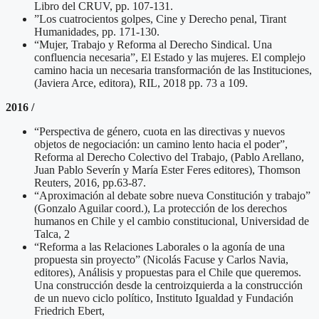
Libro del CRUV, pp. 107-131.
”Los cuatrocientos golpes, Cine y Derecho penal, Tirant
Humanidades, pp. 171-130.
“Mujer, Trabajo y Reforma al Derecho Sindical. Una
confluencia necesaria”, El Estado y las mujeres. El complejo
camino hacia un necesaria transformación de las Instituciones,
(Javiera Arce, editora), RIL, 2018 pp. 73 a 109.
2016 /
“Perspectiva de género, cuota en las directivas y nuevos
objetos de negociación: un camino lento hacia el poder”,
Reforma al Derecho Colectivo del Trabajo, (Pablo Arellano,
Juan Pablo Severín y María Ester Feres editores), Thomson
Reuters, 2016, pp.63-87.
“Aproximación al debate sobre nueva Constitución y trabajo”
(Gonzalo Aguilar coord.), La protección de los derechos
humanos en Chile y el cambio constitucional, Universidad de
Talca, 2
“Reforma a las Relaciones Laborales o la agonía de una
propuesta sin proyecto” (Nicolás Facuse y Carlos Navia,
editores), Análisis y propuestas para el Chile que queremos.
Una construcción desde la centroizquierda a la construcción
de un nuevo ciclo político, Instituto Igualdad y Fundación
Friedrich Ebert,