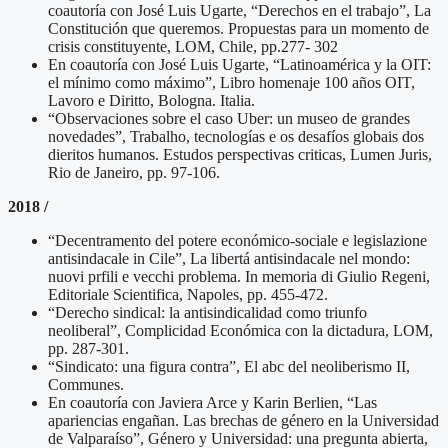
coautoría con José Luis Ugarte, “Derechos en el trabajo”, La
Constitución que queremos. Propuestas para un momento de
crisis constituyente, LOM, Chile, pp.277- 302
En coautoría con José Luis Ugarte, “Latinoamérica y la OIT:
el mínimo como máximo”, Libro homenaje 100 años OIT,
Lavoro e Diritto, Bologna. Italia.
“Observaciones sobre el caso Uber: un museo de grandes
novedades”, Trabalho, tecnologías e os desafíos globais dos
dieritos humanos. Estudos perspectivas criticas, Lumen Juris,
Rio de Janeiro, pp. 97-106.
2018 /
“Decentramento del potere económico-sociale e legislazione
antisindacale in Cile”, La libertá antisindacale nel mondo:
nuovi prfili e vecchi problema. In memoria di Giulio Regeni,
Editoriale Scientifica, Napoles, pp. 455-472.
“Derecho sindical: la antisindicalidad como triunfo
neoliberal”, Complicidad Económica con la dictadura, LOM,
pp. 287-301.
“Sindicato: una figura contra”, El abc del neoliberismo II,
Communes.
En coautoría con Javiera Arce y Karin Berlien, “Las
apariencias engañan. Las brechas de género en la Universidad
de Valparaíso”, Género y Universidad: una pregunta abierta,