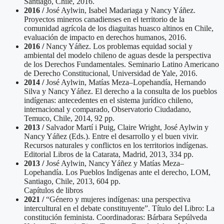
Santiago, Chile, 2016.
2016 /
José Aylwin, Isabel Madariaga y Nancy Yáñez.
Proyectos mineros canadienses en el territorio de la
comunidad agrícola de los diaguitas huasco altinos en Chile,
evaluación de impacto en derechos humanos, 2016.
2016 /
Nancy Yáñez. Los problemas equidad social y
ambiental del modelo chileno de aguas desde la perspectiva
de los Derechos Fundamentales. Seminario Latino Americano
de Derecho Constitucional, Universidad de Yale, 2016.
2014 /
José Aylwin, Matías Meza–Lopehandía, Hernando
Silva y Nancy Yáñez. El derecho a la consulta de los pueblos
indígenas: antecedentes en el sistema jurídico chileno,
internacional y comparado, Observatorio Ciudadano,
Temuco, Chile, 2014, 92 pp.
2013 /
Salvador Martí i Puig, Claire Wright, José Aylwin y
Nancy Yáñez (Eds.). Entre el desarrollo y el buen vivir.
Recursos naturales y conflictos en los territorios indígenas.
Editorial Libros de la Catarata, Madrid, 2013, 334 pp.
2013 /
José Aylwin, Nancy Yáñez y Matías Meza–
Lopehandía. Los Pueblos Indígenas ante el derecho, LOM,
Santiago, Chile, 2013, 604 pp.
Capítulos de libros
2021 /
“Género y mujeres indígenas: una perspectiva
intercultural en el debate constituyente”. Título del Libro: La
constitución feminista. Coordinadoras: Bárbara Sepúlveda