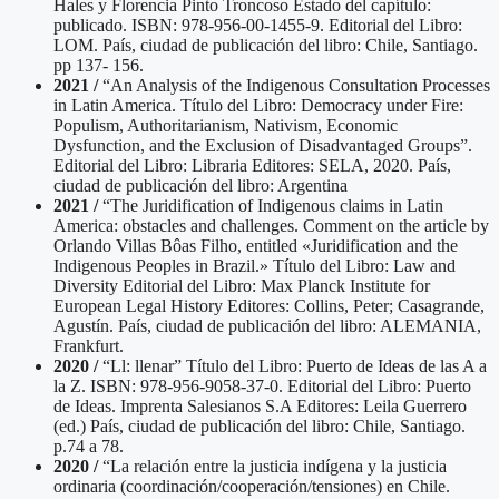
Hales y Florencia Pinto Troncoso Estado del capítulo:
publicado. ISBN: 978-956-00-1455-9. Editorial del Libro:
LOM. País, ciudad de publicación del libro: Chile, Santiago.
pp 137- 156.
2021 /
“An Analysis of the Indigenous Consultation Processes
in Latin America. Título del Libro: Democracy under Fire:
Populism, Authoritarianism, Nativism, Economic
Dysfunction, and the Exclusion of Disadvantaged Groups”.
Editorial del Libro: Libraria Editores: SELA, 2020. País,
ciudad de publicación del libro: Argentina
2021 /
“The Juridification of Indigenous claims in Latin
America: obstacles and challenges. Comment on the article by
Orlando Villas Bôas Filho, entitled «Juridification and the
Indigenous Peoples in Brazil.» Título del Libro: Law and
Diversity Editorial del Libro: Max Planck Institute for
European Legal History Editores: Collins, Peter; Casagrande,
Agustín. País, ciudad de publicación del libro: ALEMANIA,
Frankfurt.
2020 /
“Ll: llenar” Título del Libro: Puerto de Ideas de las A a
la Z. ISBN: 978-956-9058-37-0. Editorial del Libro: Puerto
de Ideas. Imprenta Salesianos S.A Editores: Leila Guerrero
(ed.) País, ciudad de publicación del libro: Chile, Santiago.
p.74 a 78.
2020 /
“La relación entre la justicia indígena y la justicia
ordinaria (coordinación/cooperación/tensiones) en Chile.