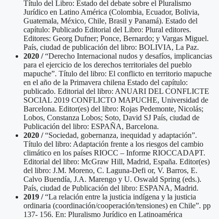
Título del Libro: Estado del debate sobre el Pluralismo
Jurídico en Latino América (Colombia, Ecuador, Bolivia,
Guatemala, México, Chile, Brasil y Panamá). Estado del
capítulo: Publicado Editorial del Libro: Plural editores.
Editores: Georg Dufner; Ponce, Bernardo; y Vargas Miguel.
País, ciudad de publicación del libro: BOLIVIA, La Paz.
2020 /
“Derecho Internacional nudos y desafíos, implicancias
para el ejercicio de los derechos territoriales del pueblo
mapuche”. Título del libro: El conflicto en territorio mapuche
en el año de la Primavera chilena Estado del capítulo:
publicado. Editorial del libro: ANUARI DEL CONFLICTE
SOCIAL 2019 CONFLICTO MAPUCHE, Universidad de
Barcelona. Editor(es) del libro: Rojas Pedemonte, Nicolás;
Lobos, Constanza Lobos; Soto, David SJ País, ciudad de
Publicación del libro: ESPAÑA, Barcelona.
2020 /
“Sociedad, gobernanza, inequidad y adaptación”.
Título del libro: Adaptación frente a los riesgos del cambio
climático en los países RIOCC – Informe RIOCCADAPT.
Editorial del libro: McGraw Hill, Madrid, España. Editor(es)
del libro: J.M. Moreno, C. Laguna-Defi or, V. Barros, E.
Calvo Buendía, J.A. Marengo y U. Oswald Spring (eds.).
País, ciudad de Publicación del libro: ESPANA, Madrid.
2019 /
“La relación entre la justicia indígena y la justicia
ordinaria (coordinación/cooperación/tensiones) en Chile”. pp
137- 156. En: Pluralismo Jurídico en Latinoamérica