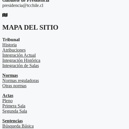
Gabinete de Presidencia
presidencia@tcchile.cl
MAPA DEL SITIO
Tribunal
Historia
Atribuciones
Integración Actual
Integración Histórica
Integración de Salas
Normas
Normas reguladoras
Otras normas
Actas
Pleno
Primera Sala
Segunda Sala
Sentencias
Búsqueda Básica