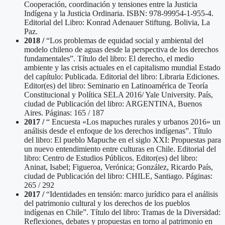
Cooperación, coordinación y tensiones entre la Justicia
Indígena y la Justicia Ordinaria. ISBN: 978-99954-1-955-4.
Editorial del Libro: Konrad Adenauer Stiftung. Bolivia, La
Paz.
2018 /
“Los problemas de equidad social y ambiental del
modelo chileno de aguas desde la perspectiva de los derechos
fundamentales”. Título del libro: El derecho, el medio
ambiente y las crisis actuales en el capitalismo mundial Estado
del capítulo: Publicada. Editorial del libro: Libraria Ediciones.
Editor(es) del libro: Seminario en Latinoamérica de Teoría
Constitucional y Política SELA 2016/ Yale University. País,
ciudad de Publicación del libro: ARGENTINA, Buenos
Aires. Páginas: 165 / 187
2017 /
“ Encuesta «Los mapuches rurales y urbanos 2016» un
análisis desde el enfoque de los derechos indígenas”. Título
del libro: El pueblo Mapuche en el siglo XXI: Propuestas para
un nuevo entendimiento entre culturas en Chile. Editorial del
libro: Centro de Estudios Públicos. Editor(es) del libro:
Aninat, Isabel; Figueroa, Verónica; González, Ricardo País,
ciudad de Publicación del libro: CHILE, Santiago. Páginas:
265 / 292
2017 /
“Identidades en tensión: marco jurídico para el análisis
del patrimonio cultural y los derechos de los pueblos
indígenas en Chile”. Título del libro: Tramas de la Diversidad:
Reflexiones, debates y propuestas en torno al patrimonio en