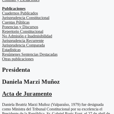
Publicaciones
Cuadernos Publicados
Jurisprudencia Constitucional
Cuentas Públicas
Ponencias y Discursos
Repertorio Constitucional
No Admisión e Inadmisibilidad
Jurisprudencia Recurrente
Jurisprudencia Comparada
Estadísticas
Resúmenes Sentencias Destacadas
Otras publicaciones
Presidenta
Daniela Marzi Muñoz
Acta de Juramento
Daniela Beatriz Marzi Muñoz (Valparaíso, 1979) fue designada
como Ministra del Tribunal Constitucional por su excelencia el
Presidente de la República, Sr. Gabriel Boric Font, el 27 de abril de