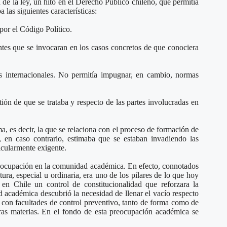
de la ley, un hito en el Derecho Público chileno, que permitía
las siguientes características:
por el Código Político.
entes que se invocaran en los casos concretos de que conociera
dos internacionales. No permitía impugnar, en cambio, normas
ión de que se trataba y respecto de las partes involucradas en
ma, es decir, la que se relaciona con el proceso de formación de
s, en caso contrario, estimaba que se estaban invadiendo las
ticularmente exigente.
preocupación en la comunidad académica. En efecto, connotados
ura, especial u ordinaria, era uno de los pilares de lo que hoy
en Chile un control de constitucionalidad que reforzara la
d académica descubrió la necesidad de llenar el vacío respecto
l con facultades de control preventivo, tanto de forma como de
otras materias. En el fondo de esta preocupación académica se