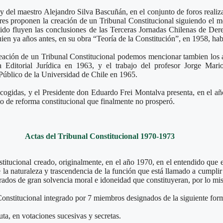
y del maestro Alejandro Silva Bascuñán, en el conjunto de foros realiz
res proponen la creación de un Tribunal Constitucional siguiendo el mo
tido fluyen las conclusiones de las Terceras Jornadas Chilenas de De
en ya años antes, en su obra “Teoría de la Constitución”, en 1958, hab
reación de un Tribunal Constitucional podemos mencionar tambien los 
 Editorial Jurídica en 1963, y el trabajo del profesor Jorge Mario
 Público de la Universidad de Chile en 1965.
ogidas, y el Presidente don Eduardo Frei Montalva presenta, en el año
to de reforma constitucional que finalmente no prosperó.
Actas del Tribunal Constitucional 1970-1973
titucional creado, originalmente, en el año 1970, en el entendido que e
 la naturaleza y trascendencia de la función que está llamado a cumplir
rados de gran solvencia moral e idoneidad que constituyeran, por lo mis
Constitucional integrado por 7 miembros designados de la siguiente for
ta, en votaciones sucesivas y secretas.