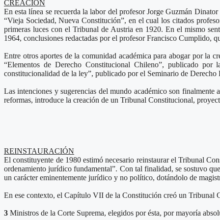
CREACIÓN
En esta línea se recuerda la labor del profesor Jorge Guzmán Dinator 
“Vieja Sociedad, Nueva Constitución”, en el cual los citados profeso
primeras luces con el Tribunal de Austria en 1920. En el mismo sen
1964, conclusiones redactadas por el profesor Francisco Cumplido, qui
Entre otros aportes de la comunidad académica para abogar por la c
“Elementos de Derecho Constitucional Chileno”, publicado por la
constitucionalidad de la ley”, publicado por el Seminario de Derecho
Las intenciones y sugerencias del mundo académico son finalmente ac
reformas, introduce la creación de un Tribunal Constitucional, proyec
REINSTAURACIÓN
El constituyente de 1980 estimó necesario reinstaurar el Tribunal Cons
ordenamiento jurídico fundamental”. Con tal finalidad, se sostuvo que
un carácter eminentemente jurídico y no político, dotándolo de magist
En ese contexto, el Capítulo VII de la Constitución creó un Tribunal 
3
Ministros de la Corte Suprema, elegidos por ésta, por mayoría absolu