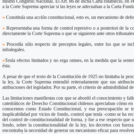
mismo Congreso Nacional. El Art. 86 de dicha Carta estableció, en efe
a la Corte Suprema apreciar si las leyes se adecuaban a la Carta Fundam
»
Constituía una acción constitucional, esto es, un mecanismo de defen
»
Representaba una forma de control represivo o a posteriori de la co
directamente la Corte Suprema o que se siguieren ante otros tribunales
»
Procedía sólo respecto de preceptos legales, entre los que se inc
infralegales.
»
Tenía efectos limitados y no erga omnes, en la medida que la senten
ésta.
A pesar de que el texto de la Constitución de 1925 no limitaba la proc
la ley, la Corte Suprema entendió reiteradamente que sus atribucio
atribuciones del legislador. Por su parte, el criterio de admisibilidad 
Las limitaciones manifiestas con que se abordó el conocimiento y fal
catedráticos de Derecho Constitucional chilenos apreciaban cómo en el
conocemos como Estado Constitucional, y esa preocupación se trad
inaplicabilidad por vicios de fondo, control que tenía -como se ha re
del control de constitucionalidad de forma, y fue a ese respecto que 
fondo, sobre la constitucionalidad de la ley, los decretos con fuerz
encontraba la necesidad de generar un mecanismo eficaz para resolver l