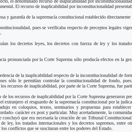
cto, el denominado recurso de inaplicabilidad por inconstitucionalidad 
ental. El recurso de inaplicabilidad por inconstitucionalidad presentaba 
sa y garantía de la supremacía constitucional establecido directamente 
nstitucionalidad, pues se verificaba respecto de preceptos legales vig
.
luían los decretos leyes, los decretos con fuerza de ley y los trata
cia pronunciada por la Corte Suprema sólo producía efectos en la gest
edencia de la inaplicabilidad respecto de la inconstitucionalidad de for
nes sólo le permitían controlar la constitucionalidad de fondo, pue
de los recursos de inaplicabilidad, por parte de la Corte Suprema, fue par
lo de los recursos de inaplicabilidad por la Corte Suprema generaron 
 extranjero el resguardo de la supremacía constitucional por la judicat
ujo en coloquios, textos, seminarios y propuestas para establecer 
cordado- carácter ex post y particular. Muy acertadamente, la comunida
se concluyó que era necesaria la creación de un Tribunal Constituciona
a de ley, los tratados internacionales y los decretos supremos, entre 
os conflictos que se suscitaran entre los poderes del Estado.