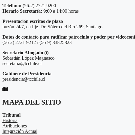
Teléfono:
(56-2) 2721 9200
Horario Secretaría:
9:00 a 14:00 horas
Presentación escritos de plazo
buzón 24/7, en Pje. Dr. Sótero del Río 269, Santiago
Datos de contacto para ratificar patrocinio y poder por videocon
(56-2) 2721 9212 / (56-9) 83825823
Secretario
Abogado (i)
Sebastián López Magnasco
secretaria@tcchile.cl
Gabinete de Presidencia
presidencia@tcchile.cl
MAPA DEL SITIO
Tribunal
Historia
Atribuciones
Integración Actual