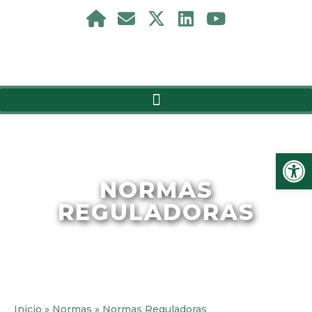
Ab
NORMAS
REGULADORAS
Inicio
»
Normas
»
Normas Reguladoras