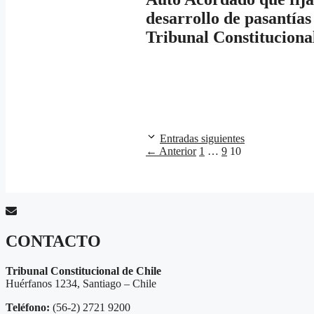
desarrollo de pasantías
Tribunal Constituciona
Entradas siguientes
Página
Página
Página
←
Anterior
1
…
9
10
CONTACTO
Tribunal Constitucional de Chile
Huérfanos 1234, Santiago – Chile
Teléfono:
(56-2) 2721 9200