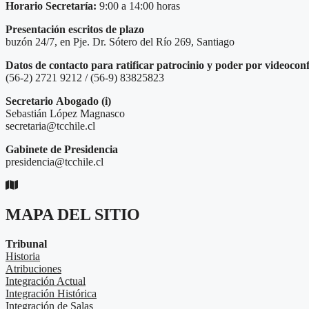
Horario Secretaría:
9:00 a 14:00 horas
Presentación escritos de plazo
buzón 24/7, en Pje. Dr. Sótero del Río 269, Santiago
Datos de contacto para ratificar patrocinio y poder por videocon
(56-2) 2721 9212 / (56-9) 83825823
Secretario
Abogado (i)
Sebastián López Magnasco
secretaria@tcchile.cl
Gabinete de Presidencia
presidencia@tcchile.cl
MAPA DEL SITIO
Tribunal
Historia
Atribuciones
Integración Actual
Integración Histórica
Integración de Salas