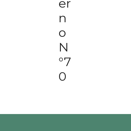
er
n
o
N
°7
0