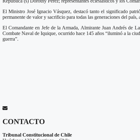
República (s) Dorothy Pérez; representantes eclesiásticos y los Coma
El Ministro José Ignacio Vásquez, destacó tanto el significado patr
permanente de valor y sacrificio para todas las generaciones del país, a
El Comandante en Jefe de la Armada, Almirante Juan Andrés de La Maz
Combate Naval de Iquique, ocurrido hace 145 años “iluminó a la ciudad
guerra”.
CONTACTO
Tribunal Constitucional de Chile