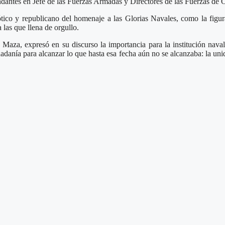
ndantes en Jefe de las Fuerzas Armadas y Directores de las Fuerzas de O
iótico y republicano del homenaje a las Glorias Navales, como la figu
 las que llena de orgullo.
a, expresó en su discurso la importancia para la institución naval d
anía para alcanzar lo que hasta esa fecha aún no se alcanzaba: la unida