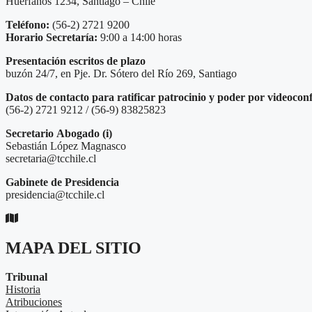
Huérfanos 1234, Santiago – Chile
Teléfono:
(56-2) 2721 9200
Horario Secretaría:
9:00 a 14:00 horas
Presentación escritos de plazo
buzón 24/7, en Pje. Dr. Sótero del Río 269, Santiago
Datos de contacto para ratificar patrocinio y poder por videocon
(56-2) 2721 9212 / (56-9) 83825823
Secretario
Abogado (i)
Sebastián López Magnasco
secretaria@tcchile.cl
Gabinete de Presidencia
presidencia@tcchile.cl
MAPA DEL SITIO
Tribunal
Historia
Atribuciones