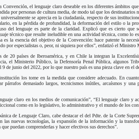
a Convención, el lenguaje claro deseable en los diferentes ámbitos que 
ndida por personas de cultura media, de modo tal que los destinatarios 
 universalmente se aprecia en la ciudadanía, respecto de sus instituci
ario, en la pérdida de profundidad, la deformación del estilo o la pro
 uso del lenguaje es parte de la claridad. Explicó que es cierto que s
uaje técnico que resulte ineludible en una actividad técnica, como lo e
Esa es la esencia del objetivo de la Convención: hace patente la neces
do por especialistas o, peor, ni siquiera por ellos”, enfatizó el Ministr
de 20 países de Iberoamérica, y en Chile la integran la Excelentí
ia, el Ministerio Público, la Defensoría Penal Pública, algunos Trib
 9 de junio del 2022, por lo que nuestro país es una pieza clave en el de
nstitución los tome en la medida que considere adecuado. En cuanto 
 párrafos demasiado largos, tecnicismos inútiles, arcaísmos y una p
guaje claro en los medios de comunicación”, “El lenguaje claro y acces
iccional como en lo legislativo, lo administrativo y el mundo de los con
pánica de Lenguaje Claro, cabe destacar el del Pdte. de la Corte Supr
n las nuevas tecnologías, la expansión de la información y la transf
ra que puedan comprenderlas y hacer efectivos sus derechos”.