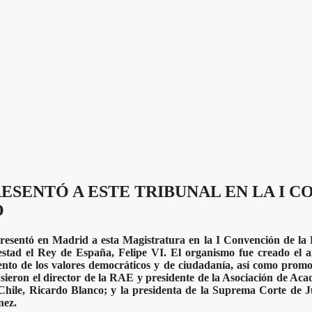
SENTÓ A ESTE TRIBUNAL EN LA I C
O
resentó en Madrid a esta Magistratura en la I Convención de la 
jestad el Rey de España, Felipe VI. El organismo fue creado e
ento de los valores democráticos y de ciudadanía, así como prom
usieron el director de
la
RAE y presidente de la Asociación de Ac
hile, Ricardo Blanco; y la presidenta de la Suprema Corte de Ju
nez.