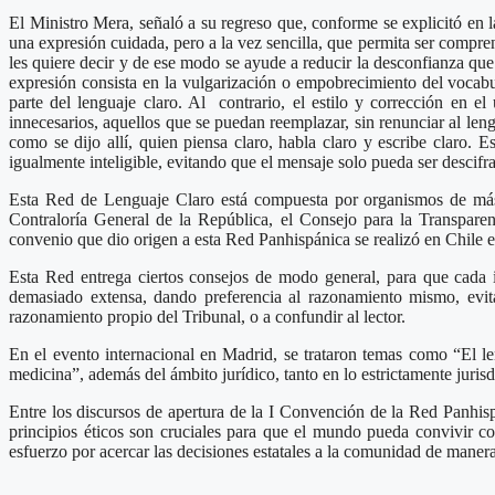
El Ministro Mera, señaló a su regreso que, conforme se explicitó en l
una expresión cuidada, pero a la vez sencilla, que permita ser compre
les quiere decir y de ese modo se ayude a reducir la desconfianza que
expresión consista en la vulgarización o empobrecimiento del vocabul
parte del lenguaje claro. Al contrario, el estilo y corrección en el
innecesarios, aquellos que se puedan reemplazar, sin renunciar al leng
como se dijo allí, quien piensa claro, habla claro y escribe claro. 
igualmente inteligible, evitando que el mensaje solo pueda ser descifra
Esta Red de Lenguaje Claro está compuesta por organismos de más 
Contraloría General de la República, el Consejo para la Transparenc
convenio que dio origen a esta Red Panhispánica se realizó en Chile el
Esta Red entrega ciertos consejos de modo general, para que cada i
demasiado extensa, dando preferencia al razonamiento mismo, evitar
razonamiento propio del Tribunal, o a confundir al lector.
En el evento internacional en Madrid, se trataron temas como “El len
medicina”, además del ámbito jurídico, tanto en lo estrictamente jurisd
Entre los discursos de apertura de la I Convención de la Red Panhis
principios éticos son cruciales para que el mundo pueda convivir co
esfuerzo por acercar las decisiones estatales a la comunidad de mane