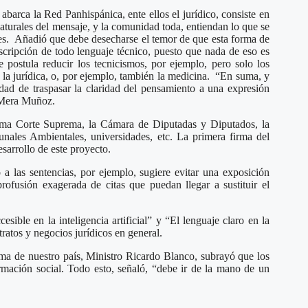
abarca la Red Panhispánica, ente ellos el jurídico, consiste en
naturales del mensaje, y la comunidad toda, entiendan lo que se
ones. Añadió que debe desecharse el temor de que esta forma de
scripción de todo lenguaje técnico, puesto que nada de eso es
e postula reducir los tecnicismos, por ejemplo, pero solo los
s la jurídica, o, por ejemplo, también la medicina. “En suma, y
idad de traspasar la claridad del pensamiento a una expresión
o Mera Muñoz.
sima Corte Suprema, la Cámara de Diputadas y Diputados, la
unales Ambientales, universidades, etc. La primera firma del
sarrollo de este proyecto.
a las sentencias, por ejemplo, sugiere evitar una exposición
rofusión exagerada de citas que puedan llegar a sustituir el
ible en la inteligencia artificial” y “El lenguaje claro en la
tratos y negocios jurídicos en general.
ema de nuestro país, Ministro Ricardo Blanco, subrayó que los
ormación social. Todo esto, señaló, “debe ir de la mano de un