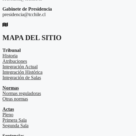
Gabinete de Presidencia
presidencia@tcchile.cl
MAPA DEL SITIO
Tribunal
Historia
Atribuciones
Integración Actual
Integración Histórica
Integración de Salas
Normas
Normas reguladoras
Otras normas
Actas
Pleno
Primera Sala
Segunda Sala
Sentencias