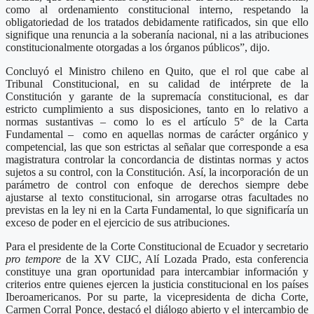
como al ordenamiento constitucional interno, respetando la
obligatoriedad de los tratados debidamente ratificados, sin que ello
signifique una renuncia a la soberanía nacional, ni a las atribuciones
constitucionalmente otorgadas a los órganos públicos”, dijo.
Concluyó el Ministro chileno en Quito, que el rol que cabe al
Tribunal Constitucional, en su calidad de intérprete de la
Constitución y garante de la supremacía constitucional, es dar
estricto cumplimiento a sus disposiciones, tanto en lo relativo a
normas sustantivas – como lo es el artículo 5° de la Carta
Fundamental – como en aquellas normas de carácter orgánico y
competencial, las que son estrictas al señalar que corresponde a esa
magistratura controlar la concordancia de distintas normas y actos
sujetos a su control, con la Constitución. Así, la incorporación de un
parámetro de control con enfoque de derechos siempre debe
ajustarse al texto constitucional, sin arrogarse otras facultades no
previstas en la ley ni en la Carta Fundamental, lo que significaría un
exceso de poder en el ejercicio de sus atribuciones.
Para el presidente de la Corte Constitucional de Ecuador y secretario
pro tempore
de la XV CIJC, Alí Lozada Prado, esta conferencia
constituye una gran oportunidad para intercambiar información y
criterios entre quienes ejercen la justicia constitucional en los países
Iberoamericanos. Por su parte, la vicepresidenta de dicha Corte,
Carmen Corral Ponce, destacó el diálogo abierto y el intercambio de