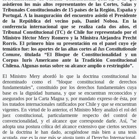
asistieron los más altos representantes de las Cortes, Salas y
Tribunales Constitucionales de 15 países de la Región, España y
Portugal. A la inauguración del encuentro asistió el Presidente
de la República del vecino país, Daniel Noboa. En la
conferencia internacional que se realiza cada dos años, el
Tribunal Constitucional (TC) de Chile fue representado por el
Ministro Héctor Mery Romero y la Ministra Alejandra Precht
Rorris. El primero hizo su presentación en el panel cuyo eje
temático fue: los aportes de las altas cortes al
Ius Constitutionale
Comune
, titulada “El Bloque de Constitucionalidad y un
Corpus Iuris Americano ante la Tradición Constitucional
Chilena. Algunas notas sobre su alcance amplio o restringido”.
El Ministro Mery abordó lo que la doctrina constitucional ha
denominado como el “bloque constitucional de derechos
fundamentales”, constituido por los derechos fundamentales cuya
base es la dignidad humana, y que se encuentran reconocidos y
asegurados por la Carta Magna y, por mandato expreso de ésta, por
los tratados internacionales ratificados por Chile y que se encuentran
vigentes. En virtud de lo anterior, el Ministro Mery analizó el rol del
juez constitucional, particularmente respecto del control de
convencionalidad, y el alcance que corresponde darle. Así, ”se
adopta una postura crítica del alcance extensivo que ciertos sectores
de la doctrina le han dado, acogiéndose más bien a una tesis
acotada, que es la que más se ajusta tanto al Derecho Internacional,