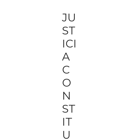
JU
ST
ICI
A
C
O
N
ST
IT
U