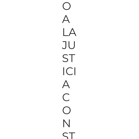
O
A
LA
JU
ST
ICI
A
C
O
N
ST