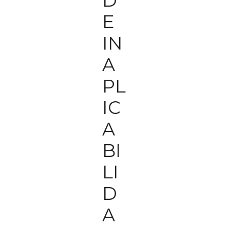
D
E
IN
A
PL
IC
A
BI
LI
D
A