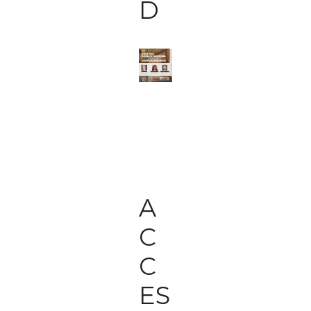
D
A
C
C
ES