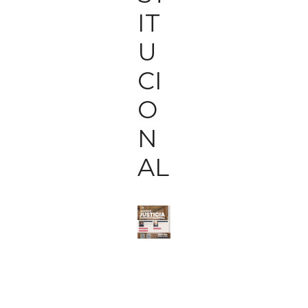
IT
U
CI
O
N
AL