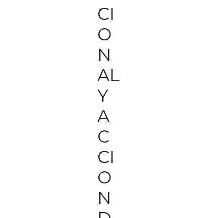
CI
O
N
AL
Y
A
C
CI
O
N