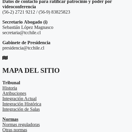
Datos de contacto para ratificar patrocinio y poder por
videoconferencia
(56-2) 2721 9212 / (56-9) 83825823
Secretario
Abogado (i)
Sebastián López Magnasco
secretaria@tcchile.cl
Gabinete de Presidencia
presidencia@tcchile.cl
MAPA DEL SITIO
Tribunal
Historia
Atribuciones
Integración Actual
Integración Histórica
Integración de Salas
Normas
Normas reguladoras
Otras normas