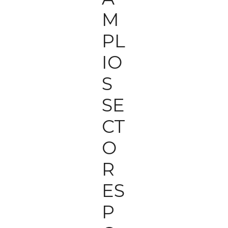
M
PL
IO
S
SE
CT
O
R
ES
P