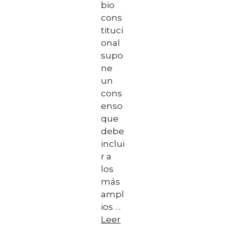
bio
cons
tituci
onal
supo
ne
un
cons
enso
que
debe
inclui
r a
los
más
ampl
ios …
Leer