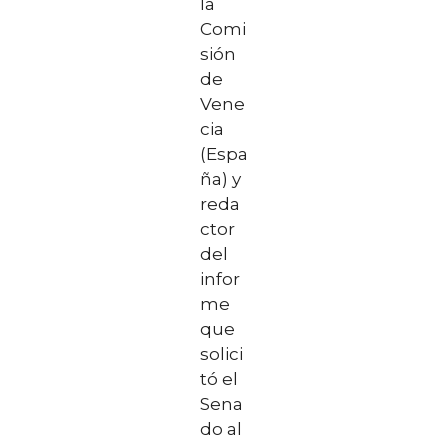
la
Comi
sión
de
Vene
cia
(Espa
ña) y
reda
ctor
del
infor
me
que
solici
tó el
Sena
do al