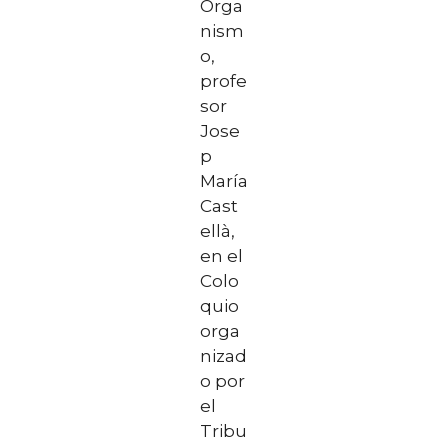
Orga
nism
o,
profe
sor
Jose
p
María
Cast
ellà,
en el
Colo
quio
orga
nizad
o por
el
Tribu