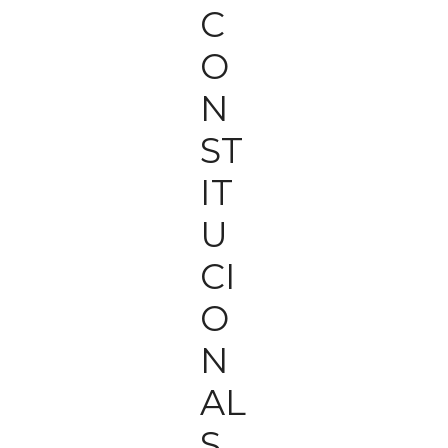
C
O
N
ST
IT
U
CI
O
N
AL
S