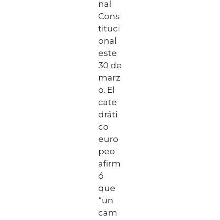
nal
Cons
tituci
onal
este
30 de
marz
o. El
cate
dráti
co
euro
peo
afirm
ó
que
“un
cam