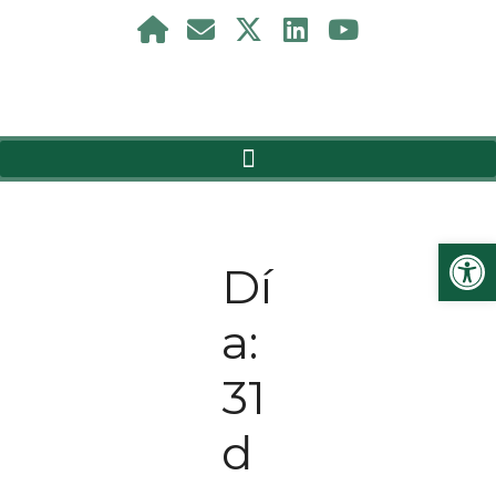
Ab
Dí
a:
31
d