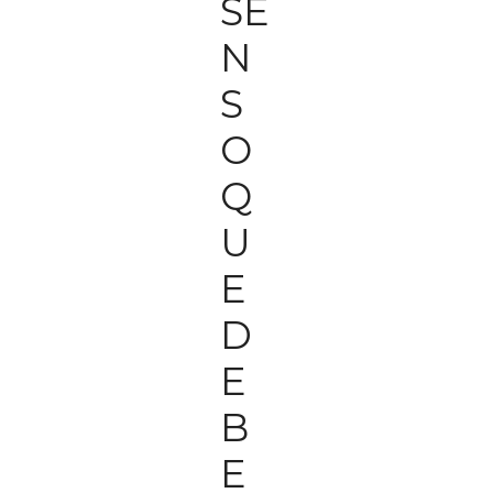
SE
N
S
O
Q
U
E
D
E
B
E