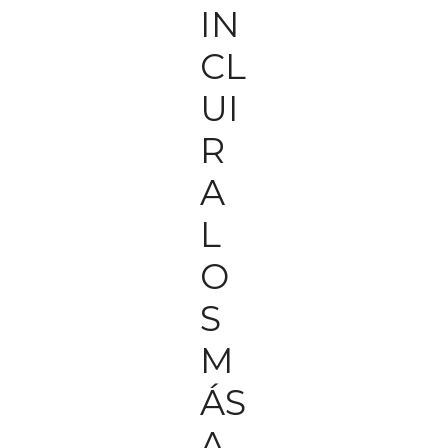
IN
CL
UI
R
A
L
O
S
M
ÁS
A