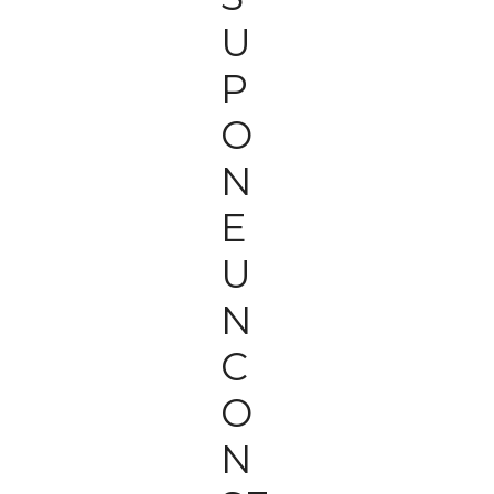
U
P
O
N
E
U
N
C
O
N