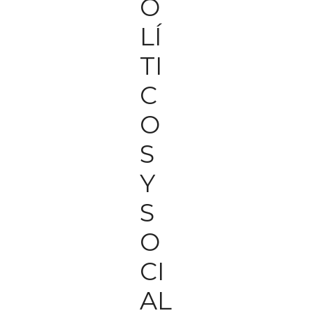
O
LÍ
TI
C
O
S
Y
S
O
CI
AL