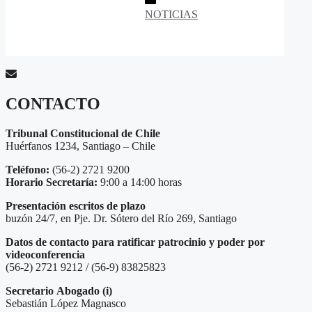
Categorías
NOTICIAS
CONTACTO
Tribunal Constitucional de Chile
Huérfanos 1234, Santiago – Chile
Teléfono:
(56-2) 2721 9200
Horario Secretaría:
9:00 a 14:00 horas
Presentación escritos de plazo
buzón 24/7, en Pje. Dr. Sótero del Río 269, Santiago
Datos de contacto para ratificar patrocinio y poder por
videoconferencia
(56-2) 2721 9212 / (56-9) 83825823
Secretario
Abogado (i)
Sebastián López Magnasco