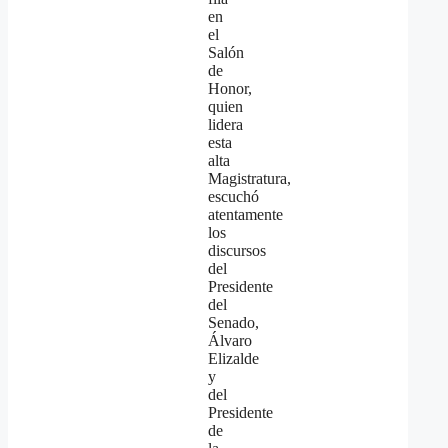
en
el
Salón
de
Honor,
quien
lidera
esta
alta
Magistratura,
escuchó
atentamente
los
discursos
del
Presidente
del
Senado,
Álvaro
Elizalde
y
del
Presidente
de