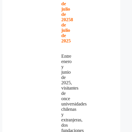
de
julio
de
2025
8
de
julio
de
2025
Entre
enero
y
junio
de
2025,
visitantes
de
once
universidades
chilenas
y
extranjeras,
dos
fundaciones