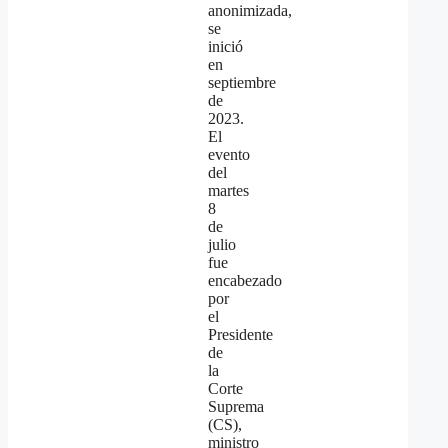
anonimizada,
se
inició
en
septiembre
de
2023.
El
evento
del
martes
8
de
julio
fue
encabezado
por
el
Presidente
de
la
Corte
Suprema
(CS),
ministro