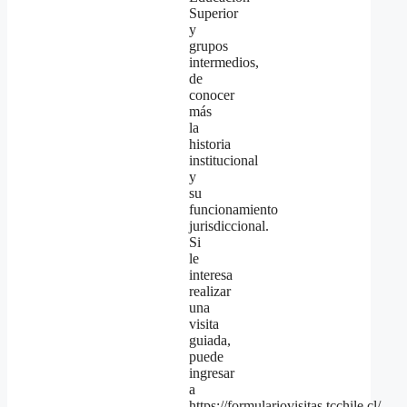
Superior
y
grupos
intermedios,
de
conocer
más
la
historia
institucional
y
su
funcionamiento
jurisdiccional.
Si
le
interesa
realizar
una
visita
guiada,
puede
ingresar
a
https://formulariovisitas.tcchile.cl/