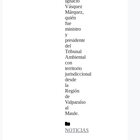
Ignacio
Vásquez
Márquez,
quién
fue
ministro
y
presidente
del
Tribunal
Ambiental
con
territorio
jurisdiccional
desde
la
Región
de
Valparaíso
al
Maule.
Categorías
NOTICIAS