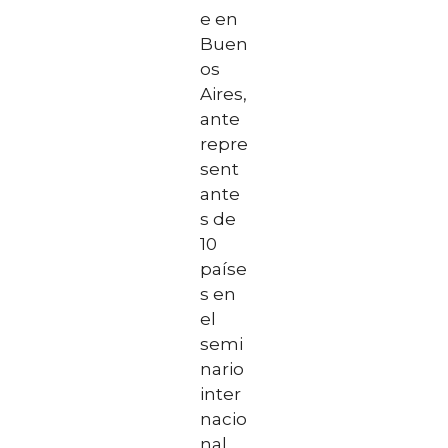
e en
Buen
os
Aires,
ante
repre
sent
ante
s de
10
paíse
s en
el
semi
nario
inter
nacio
nal