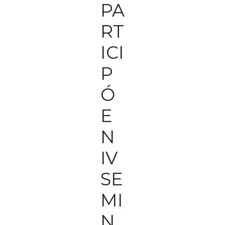
PA
RT
ICI
P
Ó
E
N
IV
SE
MI
N