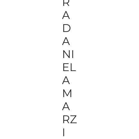
R
A
D
A
NI
EL
A
M
A
RZ
I