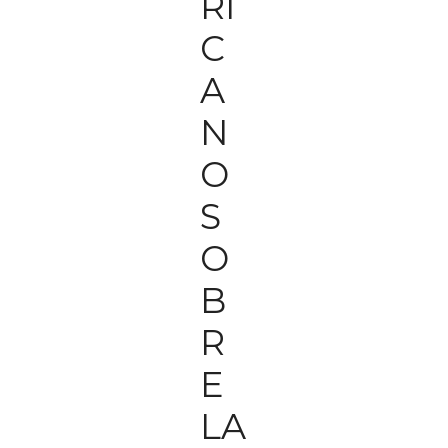
RI
C
A
N
O
S
O
B
R
E
LA