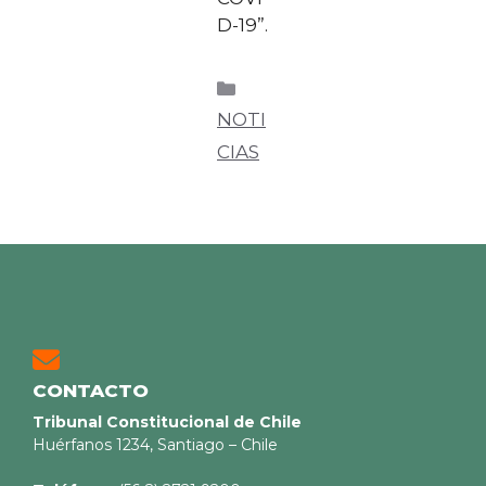
D-19”.
NOTI
CIAS
CONTACTO
Tribunal Constitucional de Chile
Huérfanos 1234, Santiago – Chile