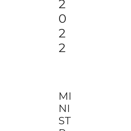
2
0
2
2
MI
NI
ST