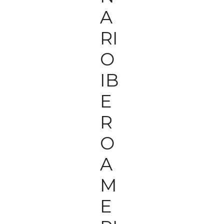
A
RI
O
IB
E
R
O
A
M
E