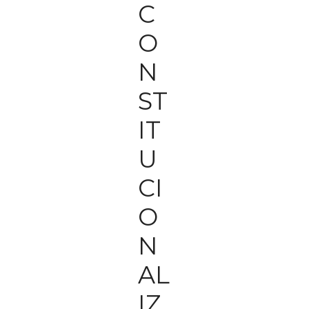
C
O
N
ST
IT
U
CI
O
N
AL
IZ