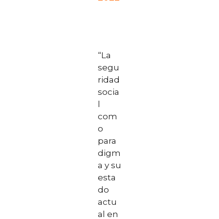
“La
segu
ridad
socia
l
com
o
para
digm
a y su
esta
do
actu
al en