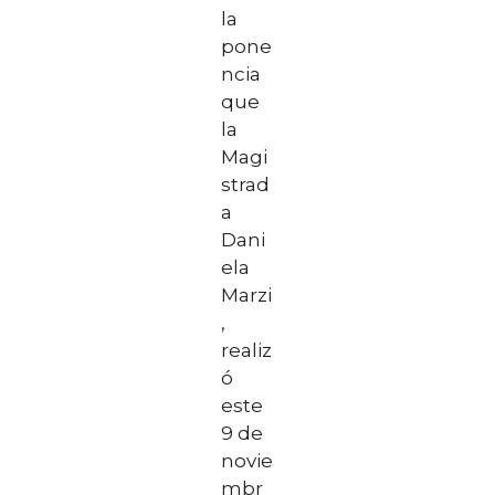
la
pone
ncia
que
la
Magi
strad
a
Dani
ela
Marzi
,
realiz
ó
este
9 de
novie
mbr