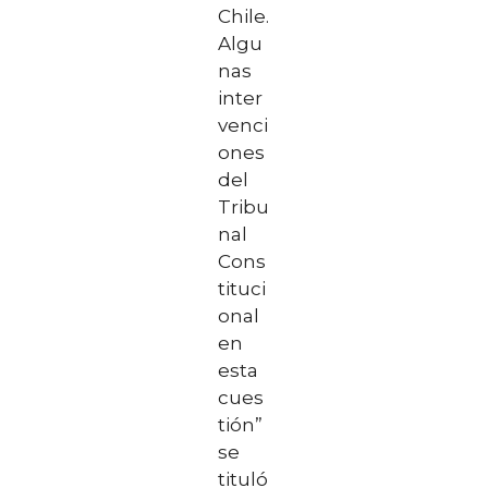
Chile.
Algu
nas
inter
venci
ones
del
Tribu
nal
Cons
tituci
onal
en
esta
cues
tión”
se
tituló