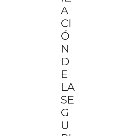
A
CI
Ó
N
D
E
LA
SE
G
U