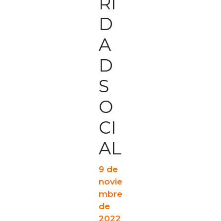
RI
D
A
D
S
O
CI
AL
9 de
novie
mbre
de
2022