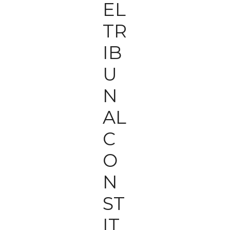
EL
TR
IB
U
N
AL
C
O
N
ST
IT