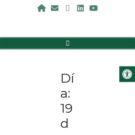
Ab
Dí
a:
19
d