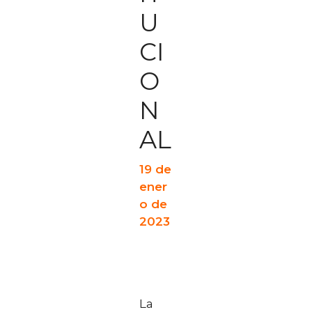
U
CI
O
N
AL
19 de
ener
o de
2023
La