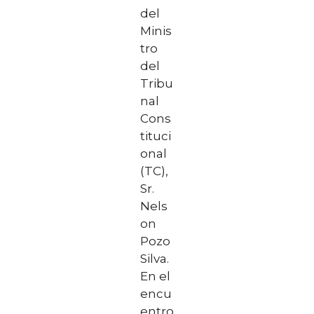
del
Minis
tro
del
Tribu
nal
Cons
tituci
onal
(TC),
Sr.
Nels
on
Pozo
Silva.
En el
encu
entro