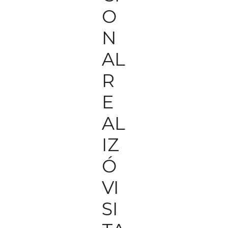
O
N
AL
R
E
AL
IZ
Ó
VI
SI