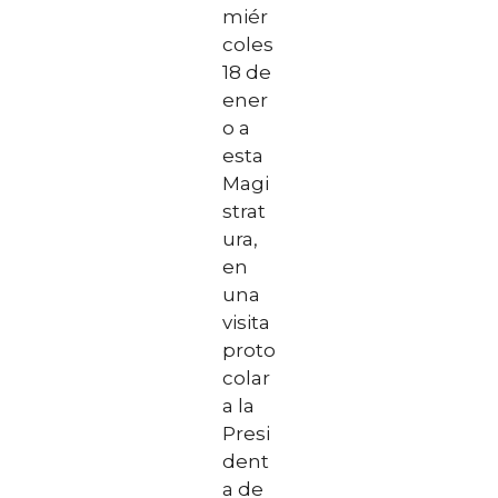
miér
coles
18 de
ener
o a
esta
Magi
strat
ura,
en
una
visita
proto
colar
a la
Presi
dent
a de