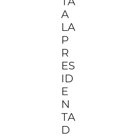
TA
A
LA
P
R
ES
ID
E
N
TA
D