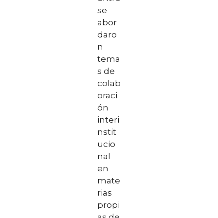
se
abor
daro
n
tema
s de
colab
oraci
ón
interi
nstit
ucio
nal
en
mate
rias
propi
as de