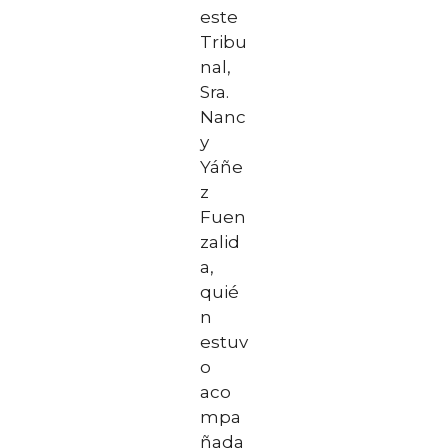
este
Tribu
nal,
Sra.
Nanc
y
Yáñe
z
Fuen
zalid
a,
quié
n
estuv
o
aco
mpa
ñada