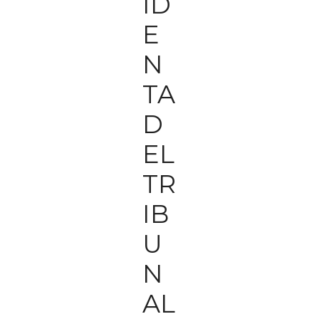
ID
E
N
TA
D
EL
TR
IB
U
N
AL