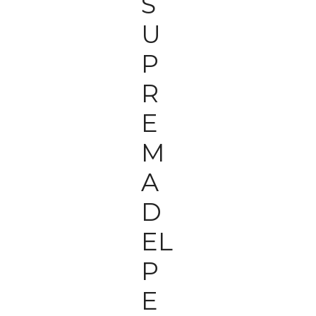
S
U
P
R
E
M
A
D
EL
P
E