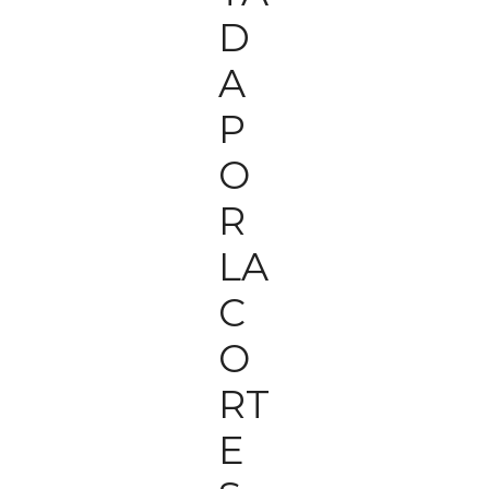
D
A
P
O
R
LA
C
O
RT
E