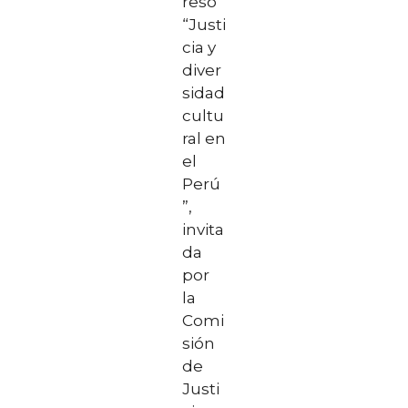
reso
“Justi
cia y
diver
sidad
cultu
ral en
el
Perú
”,
invita
da
por
la
Comi
sión
de
Justi