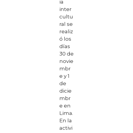
ia
inter
cultu
ral se
realiz
ó los
días
30 de
novie
mbr
e y 1
de
dicie
mbr
e en
Lima.
En la
activi