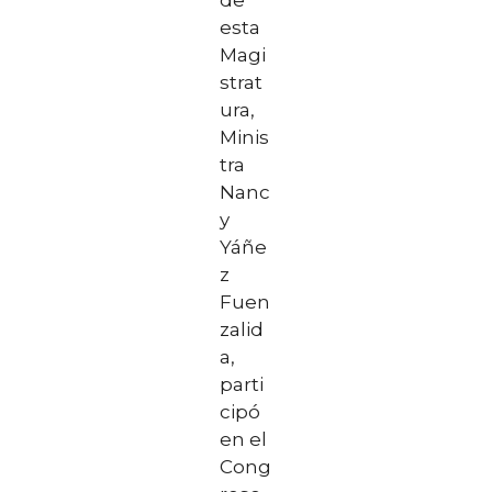
esta
Magi
strat
ura,
Minis
tra
Nanc
y
Yáñe
z
Fuen
zalid
a,
parti
cipó
en el
Cong