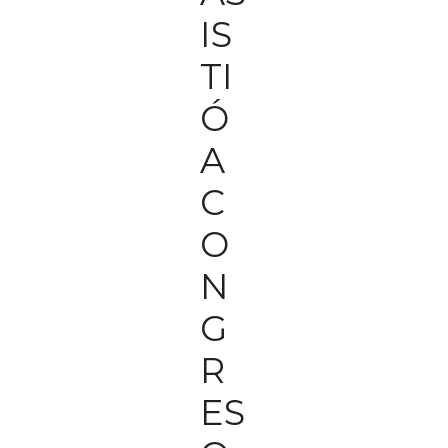
IS
TI
Ó
A
C
O
N
G
R
ES