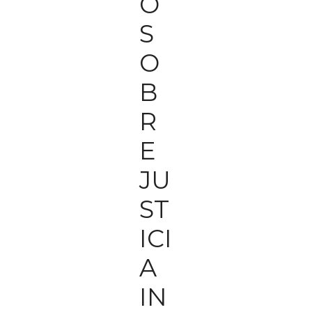
O
S
O
B
R
E
JU
ST
ICI
A
IN