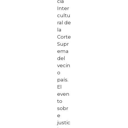
cia
Inter
cultu
ral de
la
Corte
Supr
ema
del
vecin
o
país.
El
even
to
sobr
e
justic