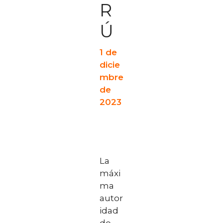
R
Ú
1 de
dicie
mbre
de
2023
La
máxi
ma
autor
idad
de