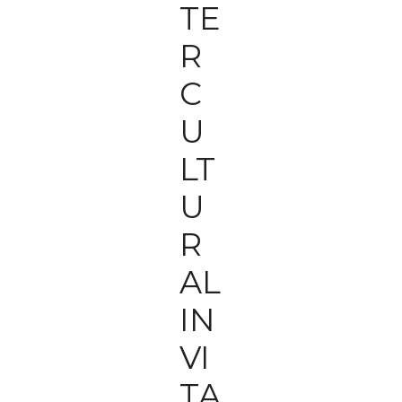
TE
R
C
U
LT
U
R
AL
IN
VI
TA