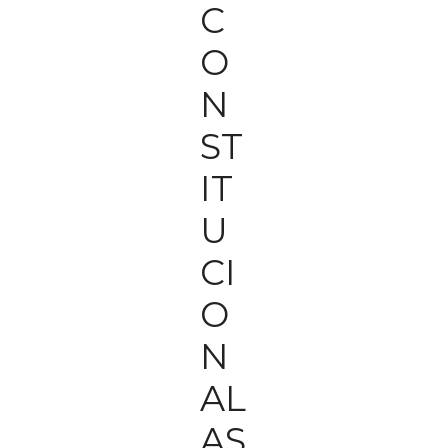
C
O
N
ST
IT
U
CI
O
N
AL
AS