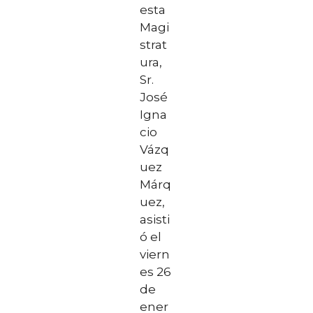
esta
Magi
strat
ura,
Sr.
José
Igna
cio
Vázq
uez
Márq
uez,
asisti
ó el
viern
es 26
de
ener