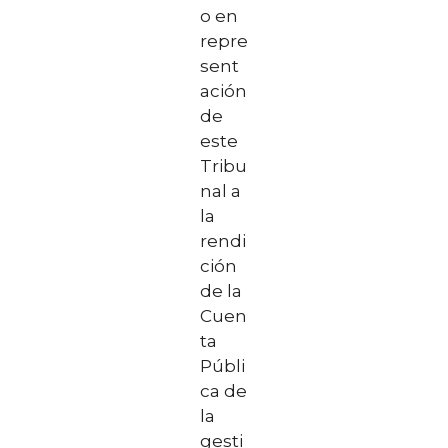
o en
repre
sent
ación
de
este
Tribu
nal a
la
rendi
ción
de la
Cuen
ta
Públi
ca de
la
gesti