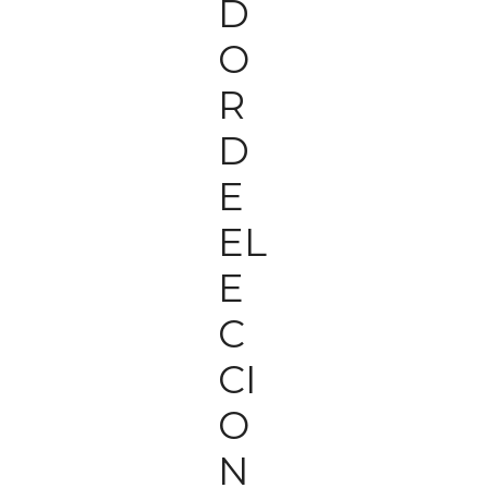
D
O
R
D
E
EL
E
C
CI
O
N