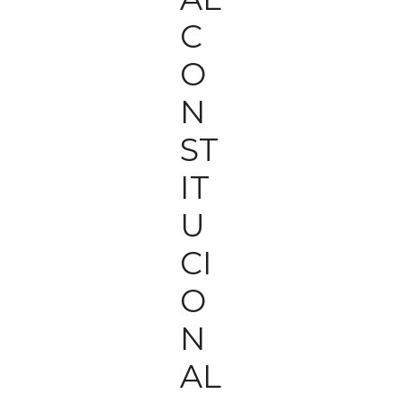
C
O
N
ST
IT
U
CI
O
N
AL