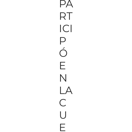
PA
RT
ICI
P
Ó
E
N
LA
C
U
E