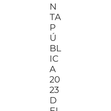
N
TA
P
Ú
BL
IC
A
20
23
D
EL