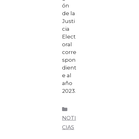
ón
de la
Justi
cia
Elect
oral
corre
spon
dient
e al
año
2023.
NOTI
CIAS