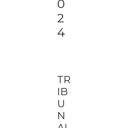
0
2
4
TR
IB
U
N
AL