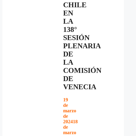
CHILE
EN
LA
138°
SESIÓN
PLENARIA
DE
LA
COMISIÓN
DE
VENECIA
19
de
marzo
de
2024
18
de
marzo