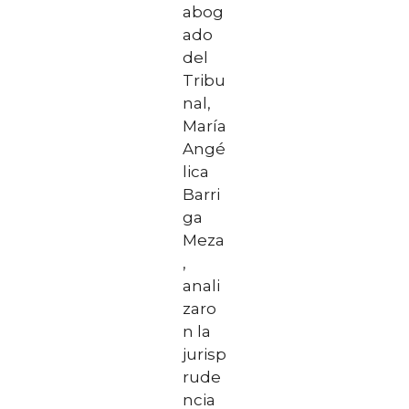
abog
ado
del
Tribu
nal,
María
Angé
lica
Barri
ga
Meza
,
anali
zaro
n la
jurisp
rude
ncia