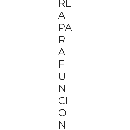
RL
A
PA
R
A
F
U
N
CI
O
N