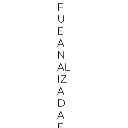
F
U
E
A
N
AL
IZ
A
D
A
E