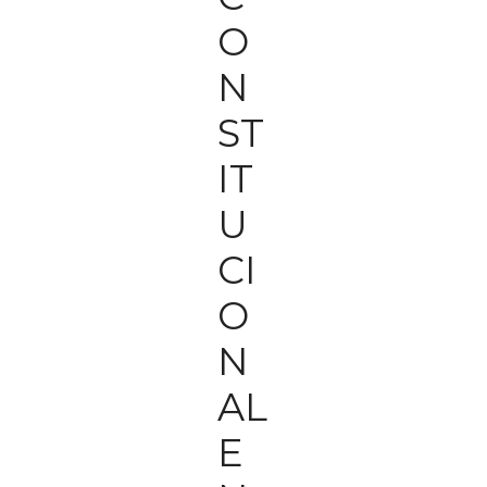
O
N
ST
IT
U
CI
O
N
AL
E