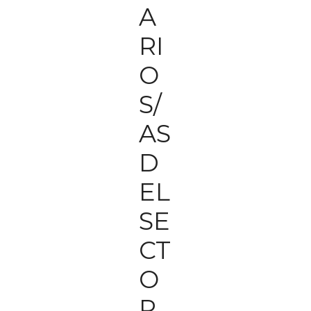
A
RI
O
S/
AS
D
EL
SE
CT
O
R