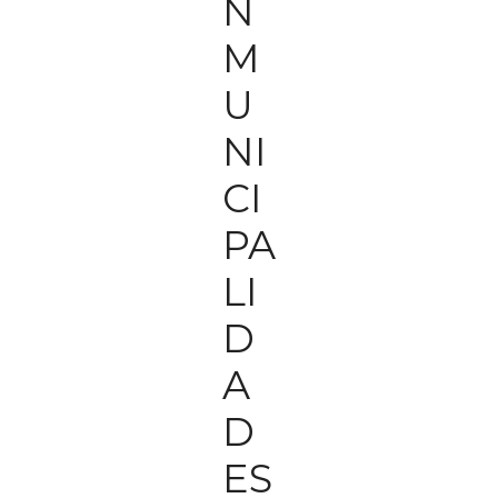
N
M
U
NI
CI
PA
LI
D
A
D
ES