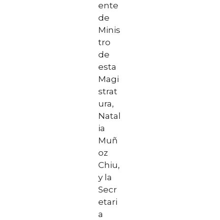
ente
de
Minis
tro
de
esta
Magi
strat
ura,
Natal
ia
Muñ
oz
Chiu,
y la
Secr
etari
a