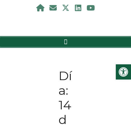
Ab
Dí
a:
14
d