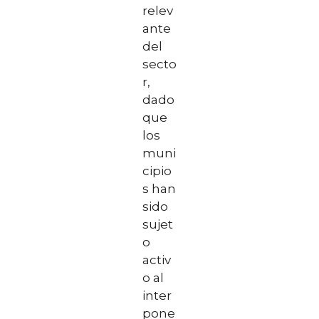
relev
ante
del
secto
r,
dado
que
los
muni
cipio
s han
sido
sujet
o
activ
o al
inter
pone