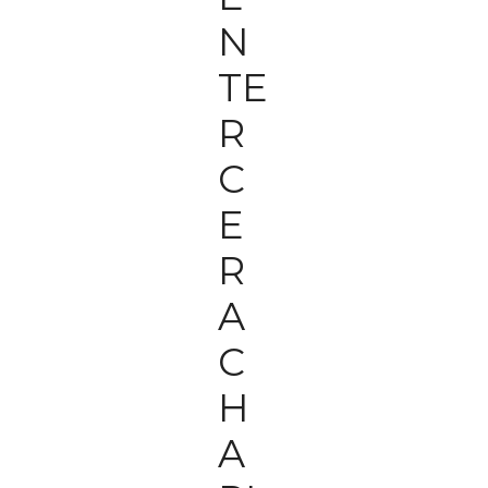
N
TE
R
C
E
R
A
C
H
A