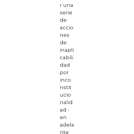
r una
serie
de
accio
nes
de
inapli
cabili
dad
por
inco
nstit
ucio
nalid
ad -
en
adela
nte