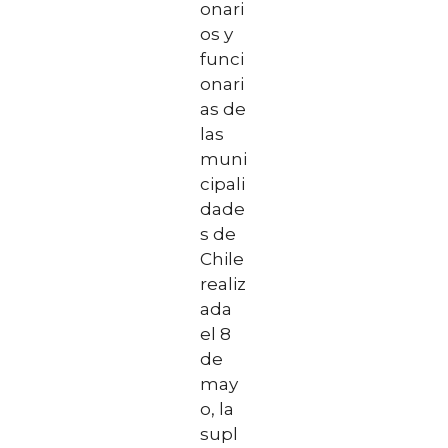
onari
os y
funci
onari
as de
las
muni
cipali
dade
s de
Chile
realiz
ada
el 8
de
may
o, la
supl