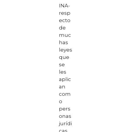
INA-
resp
ecto
de
muc
has
leyes
que
se
les
aplic
an
com
o
pers
onas
jurídi
cas.