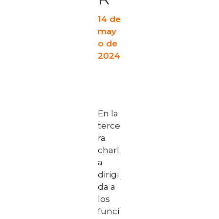
14 de
may
o de
2024
En la
terce
ra
charl
a
dirigi
da a
los
funci