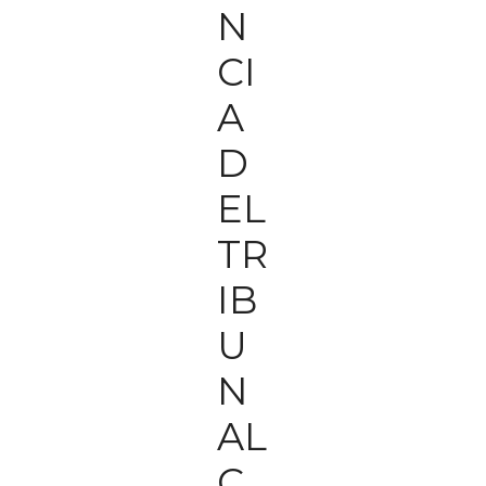
N
CI
A
D
EL
TR
IB
U
N
AL
C