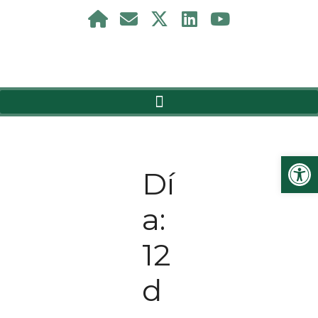
Ab
Dí
a:
12
d