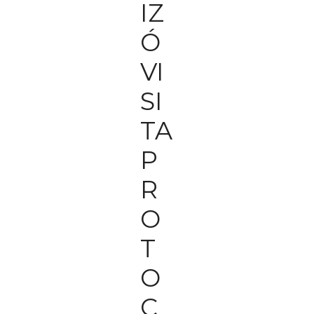
IZ
Ó
VI
SI
TA
P
R
O
T
O
C