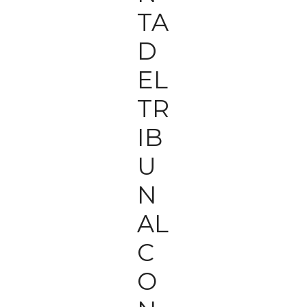
TA
D
EL
TR
IB
U
N
AL
C
O