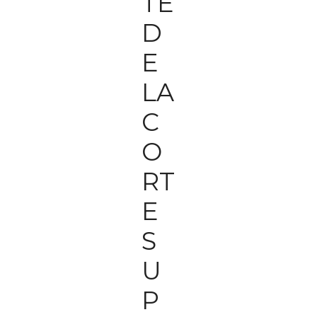
TE
D
E
LA
C
O
RT
E
S
U
P