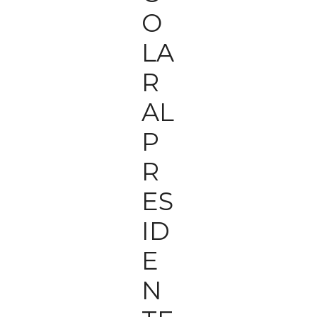
O
LA
R
AL
P
R
ES
ID
E
N