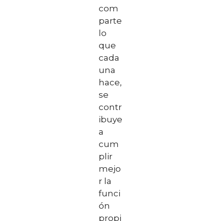
com
parte
lo
que
cada
una
hace,
se
contr
ibuye
a
cum
plir
mejo
r la
funci
ón
propi