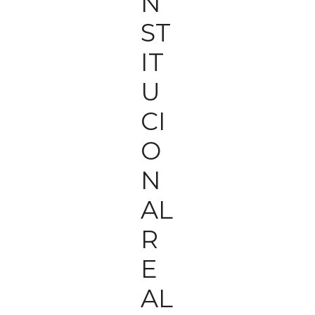
N
ST
IT
U
CI
O
N
AL
R
E
AL