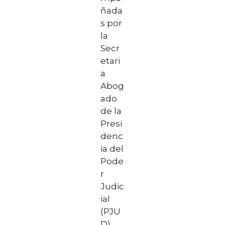
ñada
s por
la
Secr
etari
a
Abog
ado
de la
Presi
denc
ia del
Pode
r
Judic
ial
(PJU
D),