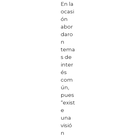
En la
ocasi
ón
abor
daro
n
tema
s de
inter
és
com
ún,
pues
“exist
e
una
visió
n