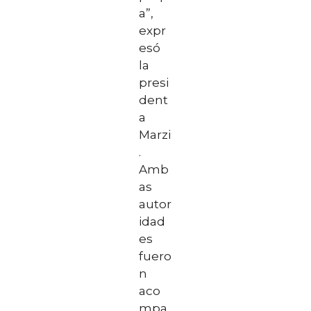
a”,
expr
esó
la
presi
dent
a
Marzi
.
Amb
as
autor
idad
es
fuero
n
aco
mpa