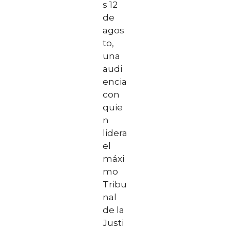
s 12
de
agos
to,
una
audi
encia
con
quie
n
lidera
el
máxi
mo
Tribu
nal
de la
Justi