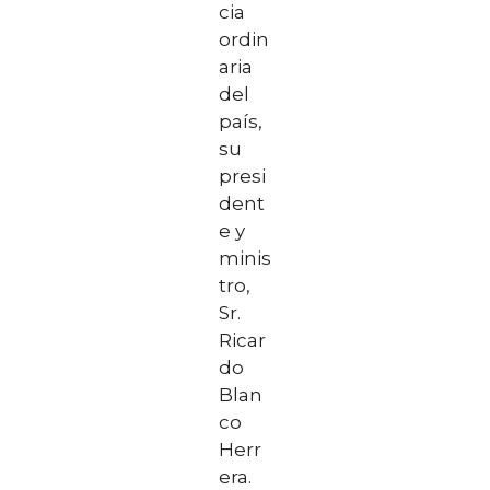
cia
ordin
aria
del
país,
su
presi
dent
e y
minis
tro,
Sr.
Ricar
do
Blan
co
Herr
era.