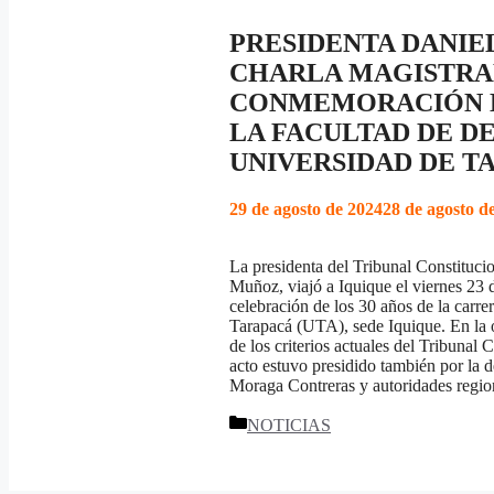
PRESIDENTA DANIE
CHARLA MAGISTRA
CONMEMORACIÓN DE
LA FACULTAD DE D
UNIVERSIDAD DE T
29 de agosto de 2024
28 de agosto d
La presidenta del Tribunal Constituci
Muñoz, viajó a Iquique el viernes 23 d
celebración de los 30 años de la carr
Tarapacá (UTA), sede Iquique. En la o
de los criterios actuales del Tribunal 
acto estuvo presidido también por la 
Moraga Contreras y autoridades regio
Categorías
NOTICIAS