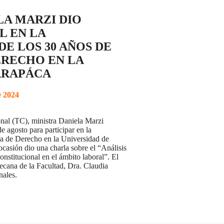
LA MARZI DIO
L EN LA
 LOS 30 AÑOS DE
ERECHO EN LA
ARAPÁCA
e 2024
onal (TC), ministra Daniela Marzi
e agosto para participar en la
era de Derecho en la Universidad de
casión dio una charla sobre el “Análisis
Constitucional en el ámbito laboral”. El
decana de la Facultad, Dra. Claudia
nales.