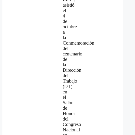
asistió
el
4
de
octubre
a
la
Conmemoración
del
centenario
de
la
Dirección
del
Trabajo
(DT)
en
el
Salón
de
Honor
del
Congreso
Nacional