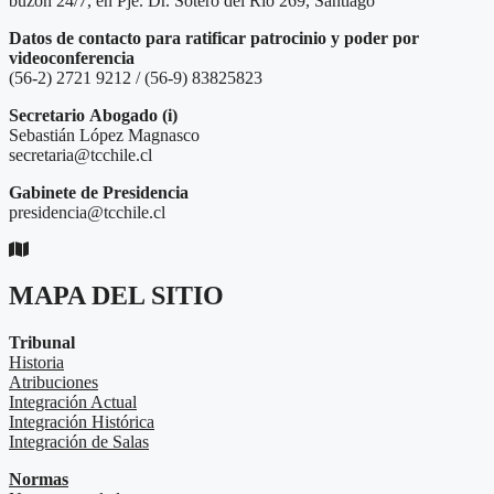
buzón 24/7, en Pje. Dr. Sótero del Río 269, Santiago
Datos de contacto para ratificar patrocinio y poder por
videoconferencia
(56-2) 2721 9212 / (56-9) 83825823
Secretario
Abogado (i)
Sebastián López Magnasco
secretaria@tcchile.cl
Gabinete de Presidencia
presidencia@tcchile.cl
MAPA DEL SITIO
Tribunal
Historia
Atribuciones
Integración Actual
Integración Histórica
Integración de Salas
Normas