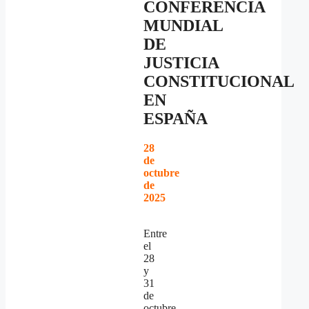
CONFERENCIA
MUNDIAL
DE
JUSTICIA
CONSTITUCIONAL
EN
ESPAÑA
28
de
octubre
de
2025
Entre
el
28
y
31
de
octubre